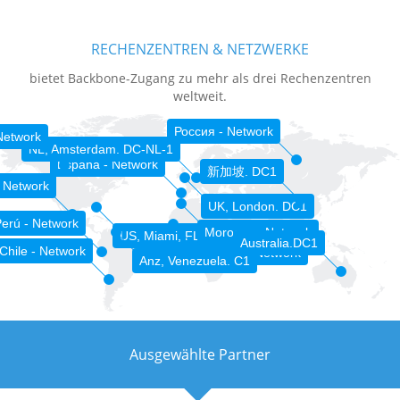
RECHENZENTREN & NETZWERKE
bietet Backbone-Zugang zu mehr als drei Rechenzentren
weltweit.
Россия - Network
Network
NL, Amsterdam. DC-NL-1
España - Network
新加坡. DC1
 Network
UK, London. DC1
erú - Network
Morocco - Network
US, Miami, FL. DC-MIA-1
Australia.DC1
Chile - Network
Sénégal - Network
Anz, Venezuela. C1
Ausgewählte Partner