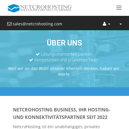
sales@netcrohosting.com
ÜBER UNS
Lösungsorientiertes Denken
Kompetentes und erfahrenes Team
Weil wir an das Wohl unserer Klienten denken, haben wir
Werte
NETCROHOSTING BUSINESS, IHR HOSTING-
UND KONNEKTIVITÄTSPARTNER SEIT 2022
NetcroHosting ist ein unabhängiges, privates