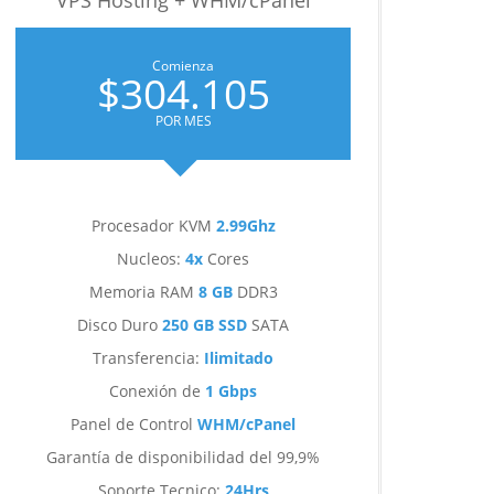
VPS Hosting + WHM/cPanel
Comienza
$304.105
POR MES
Procesador KVM
2.99Ghz
Nucleos:
4x
Cores
Memoria RAM
8 GB
DDR3
Disco Duro
250 GB SSD
SATA
Transferencia:
Ilimitado
Conexión de
1 Gbps
Panel de Control
WHM/cPanel
Garantía de disponibilidad del 99,9%
Soporte Tecnico:
24Hrs