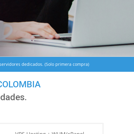
servidores dedicados. (Solo primera compra)
 COLOMBIA
idades.