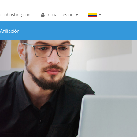
crohosting.com
Iniciar sesión
filiación