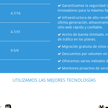
Garantizamos la seguridad d
innovadores para la máxima fia
4.7/16
Infraestructura de alto rend
última generación, almacenami
sitio web rápida y confiable.
4.7/31
Ancho de banda ilimitado, n
de tráfico en los planes.
Migración gratuita de sitios
9.5/4
Descuentos por volumen en 
Ofrecemos varios métodos de
Monitoreo proactivo de servi
UTILIZAMOS LAS MEJORES TECNOLOGÍAS
os socios certificados de la mayoría de las tecnologías que utiliza