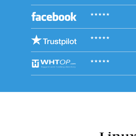
★
★
★
★
★
★
★
★
★
★
★
★
★
★
★
Som