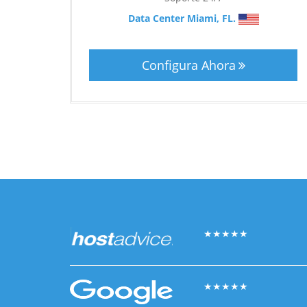
Data Center Miami, FL.
Configura Ahora
★
★
★
★
★
★
★
★
★
★