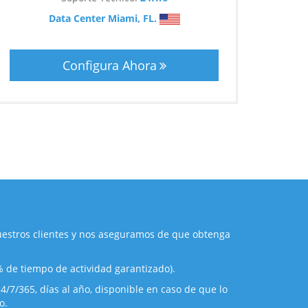
Data Center Miami, FL.
Configura Ahora
estros clientes y nos aseguramos de que obtenga
% de tiempo de actividad garantizado).
/7/365, días al año, disponible en caso de que lo
o.