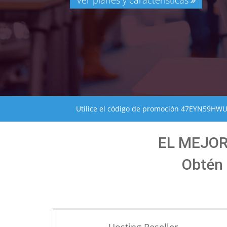
Ver planes y características
Utilice el código de promoción 47EYN59HWU 
EL MEJO
Obtén 