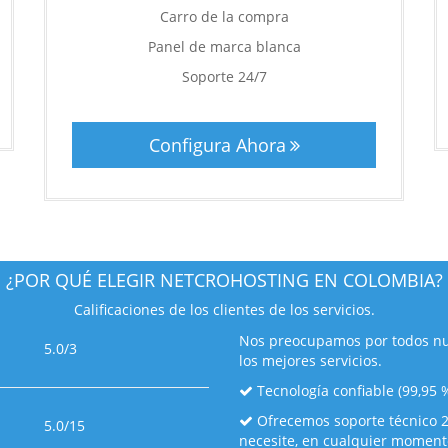
Carro de la compra
Panel de marca blanca
Soporte 24/7
Configura Ahora
¿POR QUÉ ELEGIR
NETCROHOSTING EN COLOMBIA?
Calificaciones de los clientes
de los servicios.
Nos preocupamos por todos nu
5.0/3
los mejores servicios.
Tecnología confiable (99,95 
Ofrecemos soporte técnico 24
5.0/15
necesite, en cualquier moment