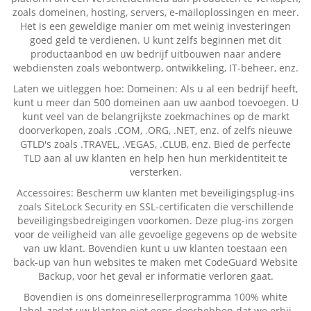
zoals domeinen, hosting, servers, e-mailoplossingen en meer.
Het is een geweldige manier om met weinig investeringen
goed geld te verdienen. U kunt zelfs beginnen met dit
productaanbod en uw bedrijf uitbouwen naar andere
webdiensten zoals webontwerp, ontwikkeling, IT-beheer, enz.
Laten we uitleggen hoe: Domeinen: Als u al een bedrijf heeft,
kunt u meer dan 500 domeinen aan uw aanbod toevoegen. U
kunt veel van de belangrijkste zoekmachines op de markt
doorverkopen, zoals .COM, .ORG, .NET, enz. of zelfs nieuwe
GTLD's zoals .TRAVEL, .VEGAS, .CLUB, enz. Bied de perfecte
TLD aan al uw klanten en help hen hun merkidentiteit te
versterken.
Accessoires: Bescherm uw klanten met beveiligingsplug-ins
zoals SiteLock Security en SSL-certificaten die verschillende
beveiligingsbedreigingen voorkomen. Deze plug-ins zorgen
voor de veiligheid van alle gevoelige gegevens op de website
van uw klant. Bovendien kunt u uw klanten toestaan een
back-up van hun websites te maken met CodeGuard Website
Backup, voor het geval er informatie verloren gaat.
Bovendien is ons domeinresellerprogramma 100% white
label, zodat uw klanten niet eens doorhebben dat we erbij